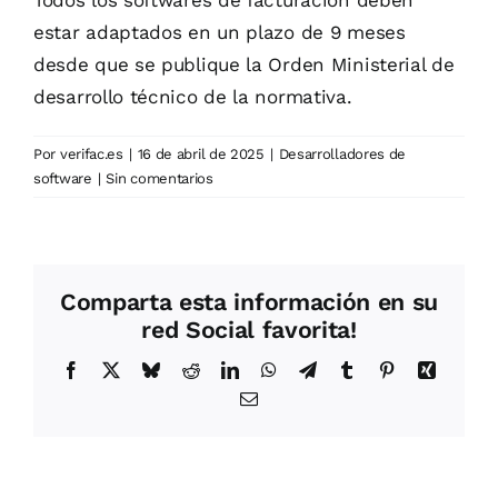
Blog
estar adaptados en un plazo de 9 meses
desde que se publique la Orden Ministerial de
Contactar
desarrollo técnico de la normativa.
Por
verifac.es
|
16 de abril de 2025
|
Desarrolladores de
software
|
Sin comentarios
Comparta esta información en su
red Social favorita!
Facebook
X
Bluesky
Reddit
LinkedIn
WhatsApp
Telegram
Tumblr
Pinterest
Xing
Correo
electrónico