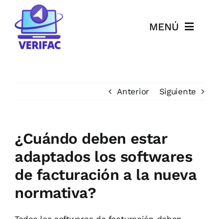
Saltar
al
MENÚ
contenido
Inicio
Qué es VERIFAC
Anterior
Siguiente
FAQ
¿Cuándo deben estar
Fechas y Normativa
adaptados los softwares
de facturación a la nueva
Precios
normativa?
Documentación
Todos los softwares de facturación deben