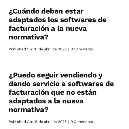
Blog
¿Cuándo deben estar
adaptados los softwares de
Contactar
facturación a la nueva
normativa?
on
Published On: 16 de abril de 2025
|
0 Comments
¿Cuándo
deben
estar
adaptados
los
¿Puedo seguir vendiendo y
softwares
de
dando servicio a softwares de
facturación
a
facturación que no están
la
nueva
adaptados a la nueva
normativa?
normativa?
on
Published On: 16 de abril de 2025
|
0 Comments
¿Puedo