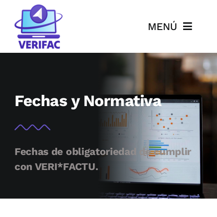
Saltar
al
MENÚ
contenido
Inicio
Qué es VERIFAC
Fechas y Normativa
FAQ
Fechas y Normativa
Fechas de obligatoriedad de cumplir
con VERI*FACTU.
Precios
Documentación