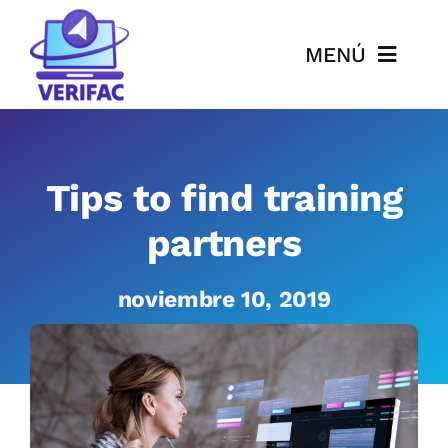
Saltar
al
MENÚ
contenido
Inicio
Qué es VERIFAC
Tips to find training
partners
FAQ
Fechas y Normativa
noviembre 10, 2019
Precios
Documentación