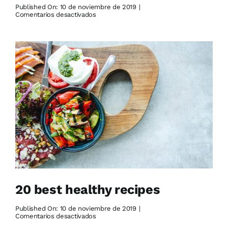
Published On: 10 de noviembre de 2019
|
en
Comentarios desactivados
Tips
to
find
training
partners
20 best healthy recipes
Published On: 10 de noviembre de 2019
|
en
Comentarios desactivados
20