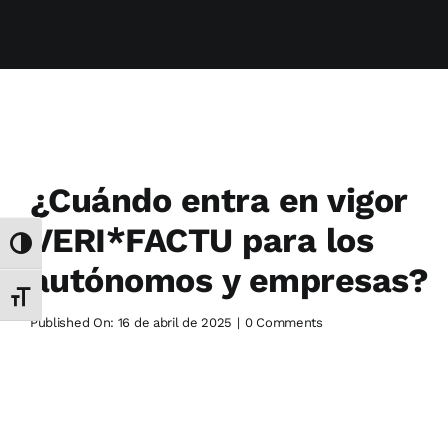
¿Cuándo entra en vigor
VERI*FACTU para los
Alternar alto contraste
autónomos y empresas?
Alternar tamaño de letra
on
Published On: 16 de abril de 2025
|
0 Comments
¿Cuándo
entra
en
vigor
VERI*FACTU
para
los
autónomos