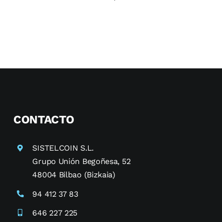
¿En
qué
fecha
deben
estar
adaptados,
obligatoriamente,
a
VERI*FACTU
los
softwares
de
facturación?
CONTACTO
SISTELCOIN S.L.
Grupo Unión Begoñesa, 52
48004 Bilbao (Bizkaia)
94 412 37 83
646 227 225